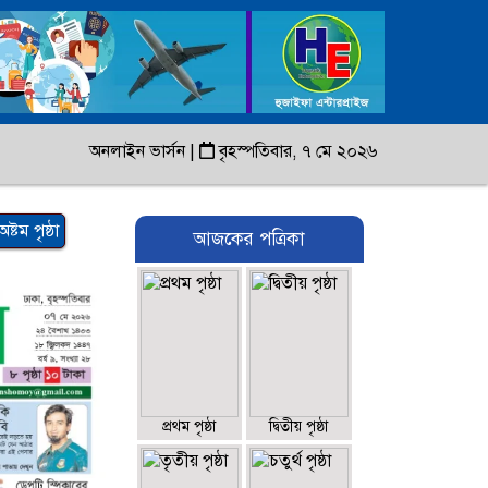
অনলাইন ভার্সন
|
বৃহস্পতিবার, ৭ মে ২০২৬
অষ্টম পৃষ্ঠা
আজকের পত্রিকা
প্রথম পৃষ্ঠা
দ্বিতীয় পৃষ্ঠা