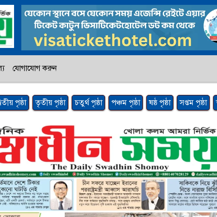
্য
যোগাযোগ করুন
্বিতীয় পৃষ্ঠা
তৃতীয় পৃষ্ঠা
চতুর্থ পৃষ্ঠা
পঞ্চম পৃষ্ঠা
ষষ্ঠ পৃষ্ঠা
সপ্তম পৃষ্ঠা