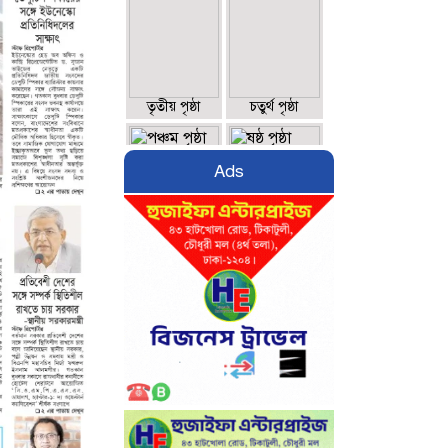
তৃতীয় পৃষ্ঠা
চতুর্থ পৃষ্ঠা
Ads
পঞ্চম পৃষ্ঠা
ষষ্ঠ পৃষ্ঠা
সপ্তম পৃষ্ঠা
অষ্টম পৃষ্ঠা