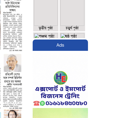
তৃতীয় পৃষ্ঠা
চতুর্থ পৃষ্ঠা
Ads
পঞ্চম পৃষ্ঠা
ষষ্ঠ পৃষ্ঠা
সপ্তম পৃষ্ঠা
অষ্টম পৃষ্ঠা