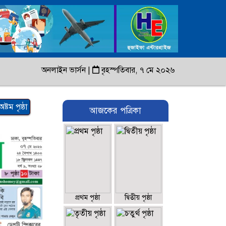
অনলাইন ভার্সন
|
বৃহস্পতিবার, ৭ মে ২০২৬
অষ্টম পৃষ্ঠা
আজকের পত্রিকা
প্রথম পৃষ্ঠা
দ্বিতীয় পৃষ্ঠা