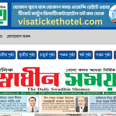
্য
যোগাযোগ করুন
্বিতীয় পৃষ্ঠা
তৃতীয় পৃষ্ঠা
চতুর্থ পৃষ্ঠা
পঞ্চম পৃষ্ঠা
ষষ্ঠ পৃষ্ঠা
সপ্তম পৃষ্ঠা