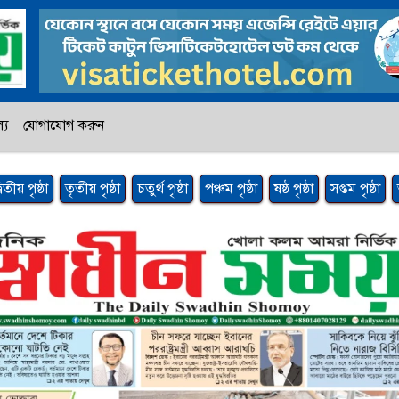
্য
যোগাযোগ করুন
্বিতীয় পৃষ্ঠা
তৃতীয় পৃষ্ঠা
চতুর্থ পৃষ্ঠা
পঞ্চম পৃষ্ঠা
ষষ্ঠ পৃষ্ঠা
সপ্তম পৃষ্ঠা