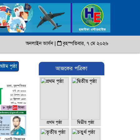
অনলাইন ভার্সন
|
বৃহস্পতিবার, ৭ মে ২০২৬
অষ্টম পৃষ্ঠা
আজকের পত্রিকা
প্রথম পৃষ্ঠা
দ্বিতীয় পৃষ্ঠা