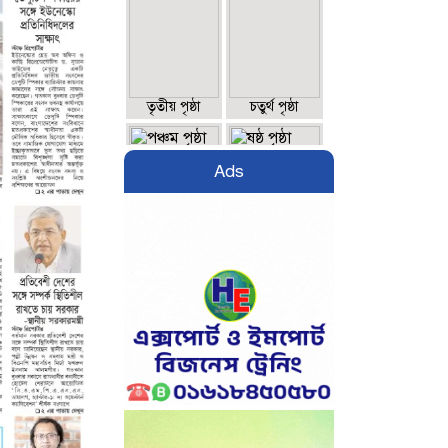
তৃতীয় পৃষ্ঠা
চতুর্থ পৃষ্ঠা
Ads
পঞ্চম পৃষ্ঠা
ষষ্ঠ পৃষ্ঠা
সপ্তম পৃষ্ঠা
অষ্টম পৃষ্ঠা