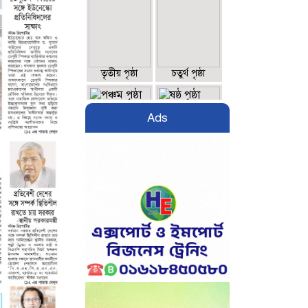
তৃতীয় পৃষ্ঠা
চতুর্থ পৃষ্ঠা
Ads
পঞ্চম পৃষ্ঠা
ষষ্ঠ পৃষ্ঠা
সপ্তম পৃষ্ঠা
অষ্টম পৃষ্ঠা