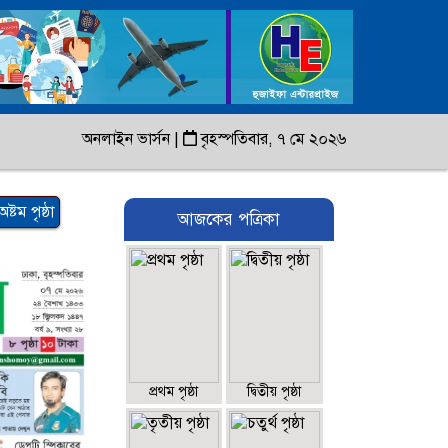
অনলাইন ভার্সন
|
বৃহস্পতিবার, ৭ মে ২০২৬
অষ্টম পৃষ্ঠা
আজকের পত্রিকা
প্রথম পৃষ্ঠা
দ্বিতীয় পৃষ্ঠা