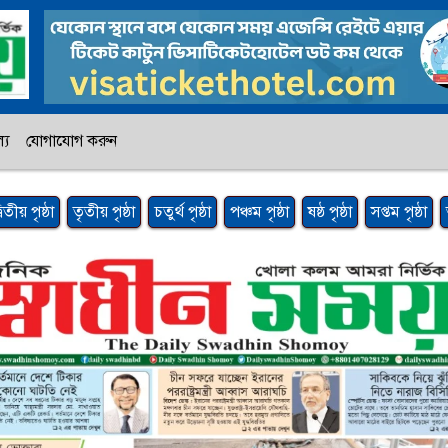
্য
যোগাযোগ করুন
্বিতীয় পৃষ্ঠা
তৃতীয় পৃষ্ঠা
চতুর্থ পৃষ্ঠা
পঞ্চম পৃষ্ঠা
ষষ্ঠ পৃষ্ঠা
সপ্তম পৃষ্ঠা