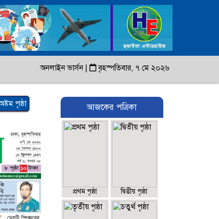
অনলাইন ভার্সন
|
বৃহস্পতিবার, ৭ মে ২০২৬
অষ্টম পৃষ্ঠা
আজকের পত্রিকা
প্রথম পৃষ্ঠা
দ্বিতীয় পৃষ্ঠা