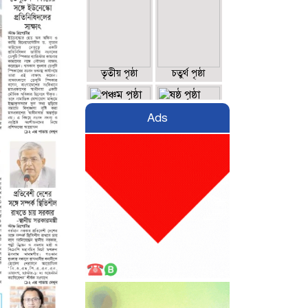
তৃতীয় পৃষ্ঠা
চতুর্থ পৃষ্ঠা
Ads
পঞ্চম পৃষ্ঠা
ষষ্ঠ পৃষ্ঠা
সপ্তম পৃষ্ঠা
অষ্টম পৃষ্ঠা