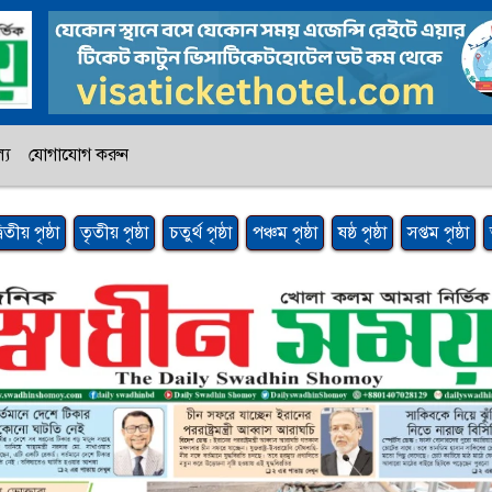
্য
যোগাযোগ করুন
্বিতীয় পৃষ্ঠা
তৃতীয় পৃষ্ঠা
চতুর্থ পৃষ্ঠা
পঞ্চম পৃষ্ঠা
ষষ্ঠ পৃষ্ঠা
সপ্তম পৃষ্ঠা