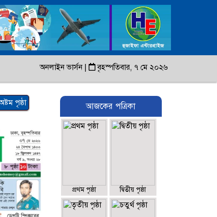
অনলাইন ভার্সন
|
বৃহস্পতিবার, ৭ মে ২০২৬
অষ্টম পৃষ্ঠা
আজকের পত্রিকা
প্রথম পৃষ্ঠা
দ্বিতীয় পৃষ্ঠা