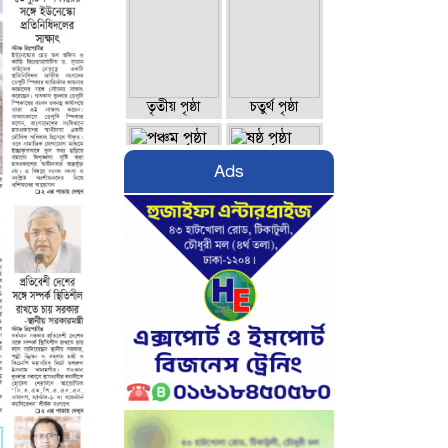
তৃতীয় পৃষ্ঠা
চতুর্থ পৃষ্ঠা
Ads
পঞ্চম পৃষ্ঠা
ষষ্ঠ পৃষ্ঠা
সপ্তম পৃষ্ঠা
অষ্টম পৃষ্ঠা