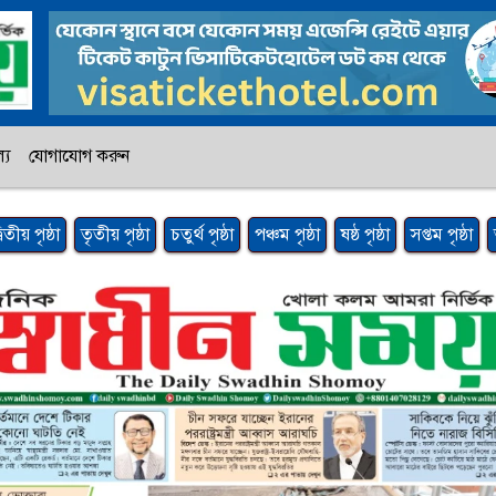
্য
যোগাযোগ করুন
্বিতীয় পৃষ্ঠা
তৃতীয় পৃষ্ঠা
চতুর্থ পৃষ্ঠা
পঞ্চম পৃষ্ঠা
ষষ্ঠ পৃষ্ঠা
সপ্তম পৃষ্ঠা