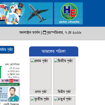
অনলাইন ভার্সন
|
বৃহস্পতিবার, ৭ মে ২০২৬
অষ্টম পৃষ্ঠা
আজকের পত্রিকা
প্রথম পৃষ্ঠা
দ্বিতীয় পৃষ্ঠা