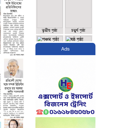
তৃতীয় পৃষ্ঠা
চতুর্থ পৃষ্ঠা
Ads
পঞ্চম পৃষ্ঠা
ষষ্ঠ পৃষ্ঠা
সপ্তম পৃষ্ঠা
অষ্টম পৃষ্ঠা