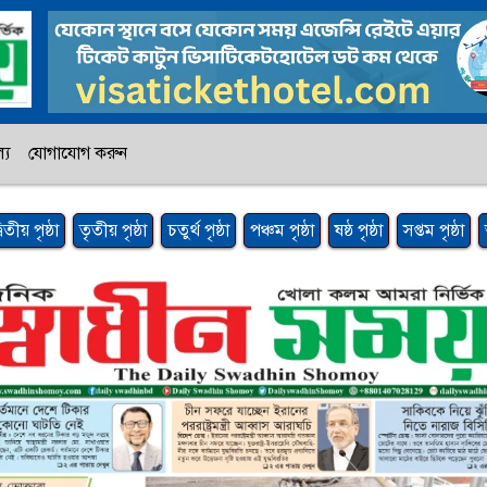
্য
যোগাযোগ করুন
্বিতীয় পৃষ্ঠা
তৃতীয় পৃষ্ঠা
চতুর্থ পৃষ্ঠা
পঞ্চম পৃষ্ঠা
ষষ্ঠ পৃষ্ঠা
সপ্তম পৃষ্ঠা