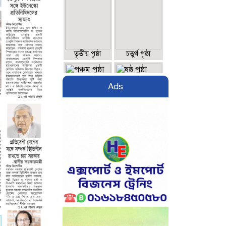
তৃতীয় পৃষ্ঠা
চতুর্থ পৃষ্ঠা
Ads
পঞ্চম পৃষ্ঠা
ষষ্ঠ পৃষ্ঠা
সপ্তম পৃষ্ঠা
অষ্টম পৃষ্ঠা