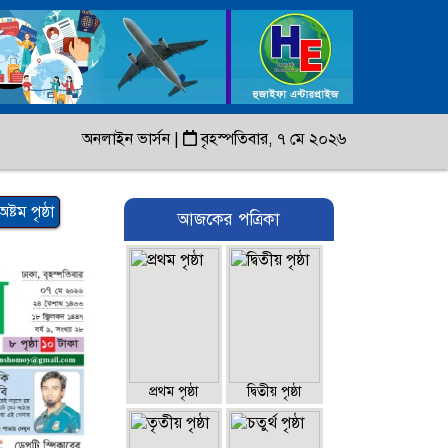
অনলাইন ভার্সন
|
বৃহস্পতিবার, ৭ মে ২০২৬
অষ্টম পৃষ্ঠা
আজকের পত্রিকা
প্রথম পৃষ্ঠা
দ্বিতীয় পৃষ্ঠা