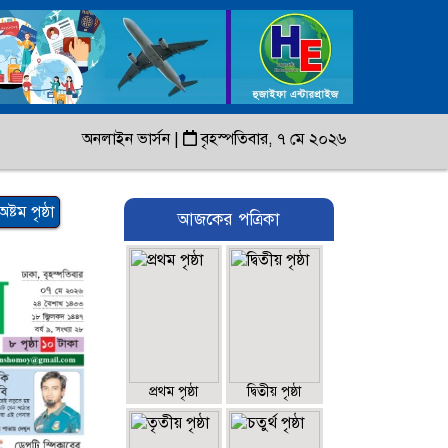
অনলাইন ভার্সন
|
বৃহস্পতিবার, ৭ মে ২০২৬
অষ্টম পৃষ্ঠা
আজকের পত্রিকা
প্রথম পৃষ্ঠা
দ্বিতীয় পৃষ্ঠা