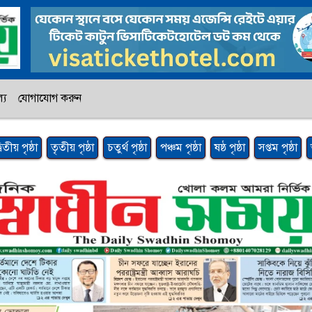
্য
যোগাযোগ করুন
্বিতীয় পৃষ্ঠা
তৃতীয় পৃষ্ঠা
চতুর্থ পৃষ্ঠা
পঞ্চম পৃষ্ঠা
ষষ্ঠ পৃষ্ঠা
সপ্তম পৃষ্ঠা