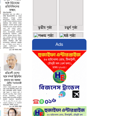
তৃতীয় পৃষ্ঠা
চতুর্থ পৃষ্ঠা
Ads
পঞ্চম পৃষ্ঠা
ষষ্ঠ পৃষ্ঠা
সপ্তম পৃষ্ঠা
অষ্টম পৃষ্ঠা