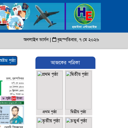
অনলাইন ভার্সন
|
বৃহস্পতিবার, ৭ মে ২০২৬
অষ্টম পৃষ্ঠা
আজকের পত্রিকা
প্রথম পৃষ্ঠা
দ্বিতীয় পৃষ্ঠা