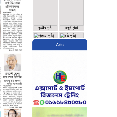
তৃতীয় পৃষ্ঠা
চতুর্থ পৃষ্ঠা
Ads
পঞ্চম পৃষ্ঠা
ষষ্ঠ পৃষ্ঠা
সপ্তম পৃষ্ঠা
অষ্টম পৃষ্ঠা