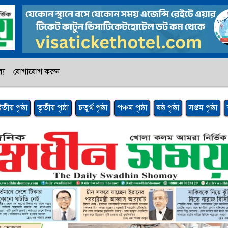
্য
যোগাযোগ করুন
্বিতীয় পৃষ্ঠা
তৃতীয় পৃষ্ঠা
চতুর্থ পৃষ্ঠা
পঞ্চম পৃষ্ঠা
ষষ্ঠ পৃষ্ঠা
সপ্তম পৃষ্ঠা